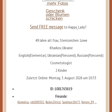
mehr Fotos
Geschenk
oder Blumen
schicken
Send FREE message
to Happy_Lady7
49 Jahre alt frau, Sternzeichen: Löwe
Kharkov, Ukraine
English(Elementar), Ukrainian(Fliessend), Russian(Fliessend)
Cosmetologist
2 Kinder
Zuletzt Online: Montag, 3. August 2026 um 10:53
ID: 1001763619
Freunde:
Alineedisu
rob1000502
RockinZArtist
Sandman10673
Vampyr_89
...
,
,
,
,
,