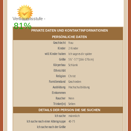
Vertrauensstufe -
81%
PRIVATE DATEN UND KONTAKTINFORMATIONEN
PERSÖNLICHE DATEN
Geschlecht
frau
Kinder
2 Kinder
will Kinder haben
Ich sage es dir später
Größe
5'6" - 5'7" (166-170cm)
Körperbau
Schlank
Ethnizität
Religion
Christ
Familienstand
Geschieden
Ausbildung
Hochschulbildung
Einkommen
Raucher
Nein
Trinker(in)
Selten
DETAILS DER PERSON DIE SIE SUCHEN
Ich suche
männlich
Ich suche nach einer Altersgruppe
40-75
Ich suche nach der Größe