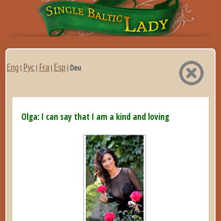
Eng
Рус
Fra
Esp
|
|
|
|
Deu
Olga: I can say that I am a kind and loving woman. ...