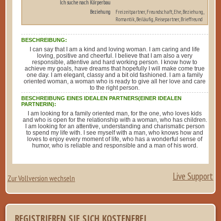
Ich suche nach Körperbau
Beziehung
Freizeitpartner, Freundschaft, Ehe, Beziehung,
Romantik, Beiläufig, Reisepartner, Brieffreund
BESCHREIBUNG:
I can say that I am a kind and loving woman. I am caring and life
loving, positive and cheerful. I believe that I am also a very
responsible, attentive and hard working person. I know how to
achieve my goals, have dreams that hopefully I will make come true
one day. I am elegant, classy and a bit old fashioned. I am a family
oriented woman, a woman who is ready to give all her love and care
to the right person.
BESCHREIBUNG EINES IDEALEN PARTNERS(EINER IDEALEN
PARTNERIN):
I am looking for a family oriented man, for the one, who loves kids
and who is open for the relationship with a woman, who has children.
I am looking for an attentive, understanding and charismatic person
to spend my life with. I see myself with a man, who knows how and
loves to enjoy every moment of life, who has a wonderful sense of
humor, who is reliable and responsible and a man of his word.
Live Support
Zur Vollversion wechseln
REGISTRIEREN SIE SICH KOSTENFREI