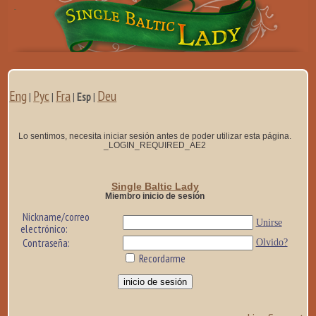
Eng
Рус
Fra
Deu
|
|
|
Esp
|
Lo sentimos, necesita iniciar sesión antes de poder utilizar esta página.
_LOGIN_REQUIRED_AE2
Single Baltic Lady
Miembro inicio de sesión
Nickname/correo
Unirse
electrónico:
Contraseña:
Olvido?
Recordarme