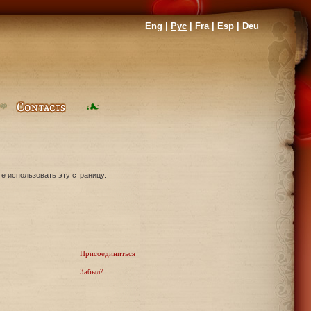
Eng
|
Рус
|
Fra
|
Esp
|
Deu
те использовать эту страницу.
Присоединиться
Забыл?