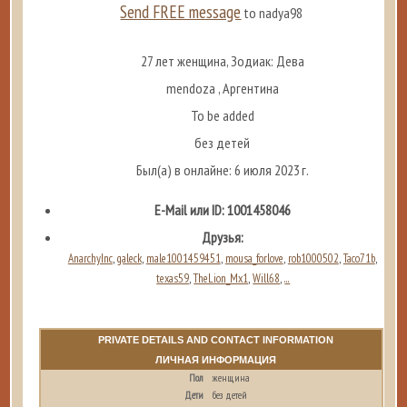
Send FREE message
to nadya98
27 лет женщина, Зодиак: Дева
mendoza , Аргентина
To be added
без детей
Был(а) в онлайне: 6 июля 2023 г.
E-Mail или ID: 1001458046
Друзья:
AnarchyInc
galeck
male1001459451
mousa_forlove
rob1000502
Taco71b
,
,
,
,
,
,
texas59
TheLion_Mx1
Will68
...
,
,
,
PRIVATE DETAILS AND CONTACT INFORMATION
ЛИЧНАЯ ИНФОРМАЦИЯ
Пол
женщина
Дети
без детей