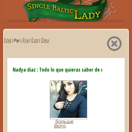
Eng
Fra
Esp
Deu
|
Рус
|
|
|
Nadya diaz : Todo lo que quieras saber de mi te lo dire si.
больше
фото