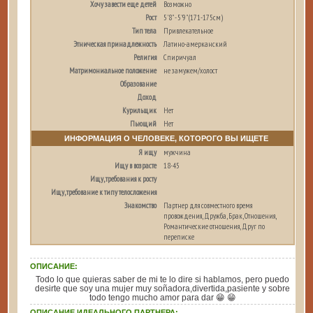
Хочу завести еще детей
Возможно
Рост
5'8" - 5'9" (171-175см)
Тип тела
Привлекательное
Этническая принадлежность
Латино-амерканский
Религия
Спиричуал
Матримониальное положение
не замужем/холост
Образование
Доход
Курильщик
Нет
Пьющий
Нет
ИНФОРМАЦИЯ О ЧЕЛОВЕКЕ, КОТОРОГО ВЫ ИЩЕТЕ
Я ищу
мужчина
Ищу в возрасте
18-45
Ищу, требования к росту
Ищу, требование к типу телосложения
Знакомство
Партнер для совместного время
провождения, Дружба, Брак, Отношения,
Романтические отношения, Друг по
переписке
ОПИСАНИЕ:
Todo lo que quieras saber de mi te lo dire si hablamos, pero puedo
desirte que soy una mujer muy soñadora,divertida,pasiente y sobre
todo tengo mucho amor para dar 😁 😁
ОПИСАНИЕ ИДЕАЛЬНОГО ПАРТНЕРА: