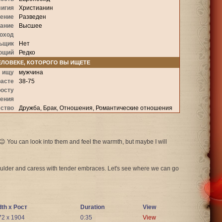
игия
Христианин
ение
Разведен
ание
Высшее
оход
ьщик
Нет
ющий
Редко
ЛОВЕКЕ, КОТОРОГО ВЫ ИЩЕТЕ
 ищу
мужчина
расте
38-75
росту
жения
ство
Дружба, Брак, Отношения, Романтические отношения
me😉 You can look into them and feel the warmth, but maybe I will
houlder and caress with tender embraces. Let's see where we can go
dth x Рост
Duration
View
72 x 1904
0:35
View