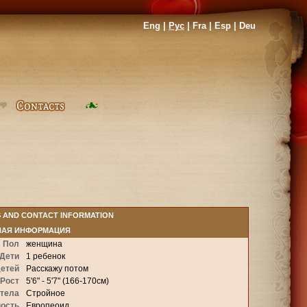
Eng
|
Рус
|
Fra
|
Esp
|
Deu
S AND CONTACT INFORMATION
НАЯ ИНФОРМАЦИЯ
Пол
женщина
Дети
1 ребенок
детей
Расскажу потом
Рост
5'6" - 5'7" (166-170см)
 тела
Стройное
ность
Европеоид