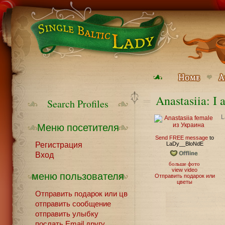
Anastasiia: I 
Search Profiles
L
Меню посетителя
Send FREE message
to
Регистрация
LaDy__BloNdE
Вход
больше фото
view video
меню пользователя
Отправить подарок или
цветы
Отправить подарок или цветы
отправить сообщение
отправить улыбку
послать Email другу