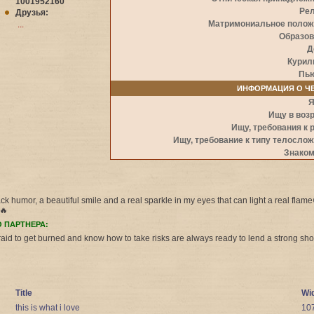
1001952160
Рел
Друзья:
Матримониальное полож
...
Образов
Д
Курил
Пь
ИНФОРМАЦИЯ О ЧЕ
Я
Ищу в воз
Ищу, требования к 
Ищу, требование к типу телосло
Знаком
black humor, a beautiful smile and a real sparkle in my eyes that can light a real fla
e🔥
 ПАРТНЕРА:
raid to get burned and know how to take risks are always ready to lend a strong s
Title
Wi
this is what i love
10