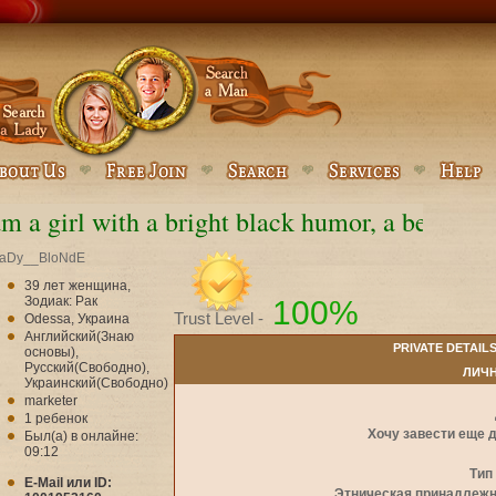
am a girl with a bright black humor, a beau...
aDy__BloNdE
39 лет женщина,
Зодиак: Рак
100%
Trust Level -
Odessa, Украина
Английский(Знаю
PRIVATE DETAIL
основы),
Русский(Свободно),
ЛИЧ
Украинский(Свободно)
marketer
1 ребенок
Хочу завести еще 
Был(а) в онлайне:
09:12
Тип
E-Mail или ID:
Этническая принадлеж