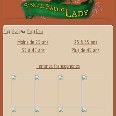
Eng
Рус
Esp
Deu
|
|
Fra
|
|
Moins de 25 ans
25 à 35 ans
35 à 45 ans
Plus de 45 ans
Femmes francophones